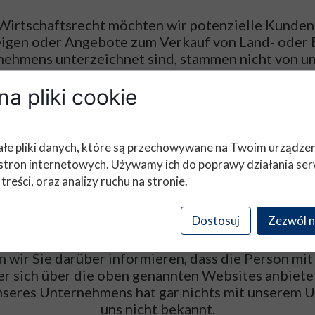
irtschaftsrecht möchten wir potenzielle Kunden
igen oder Angebote zum Verkauf von Land- oder
nehmens unterzeichnet sind, stammen nicht von uns
als unser Unternehmen ausgeben.
a pliki cookie
Die folgenden Websites:
www.gs-spedition.eu
łe pliki danych, które są przechowywane na Twoim urządze
stron internetowych. Używamy ich do poprawy działania ser
www.gstransport.eu
 treści, oraz analizy ruchu na stronie.
zu unserer Firma und haben
KEINE
Beziehung 
Dostosuj
Zezwól n
 wir Sie darüber informieren, dass die Person mit
r sich über die oben genannten Websites anbietet
seres Unternehmens hat gar nichts mit unserem U
uns nicht bekannt.