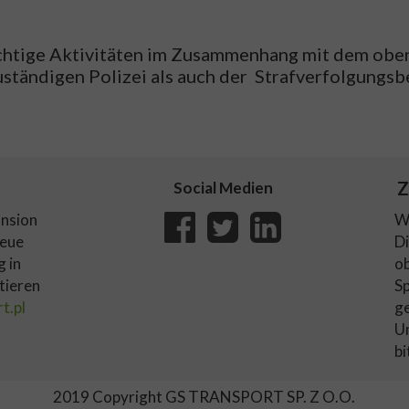
chtige Aktivitäten im Zusammenhang mit dem obe
uständigen Polizei als auch der Strafverfolgungs
Z
Social Medien
ansion
We
neue
Di
g in
ob
tieren
Sp
t.pl
g
Un
bi
2019 Copyright GS TRANSPORT SP. Z O.O.