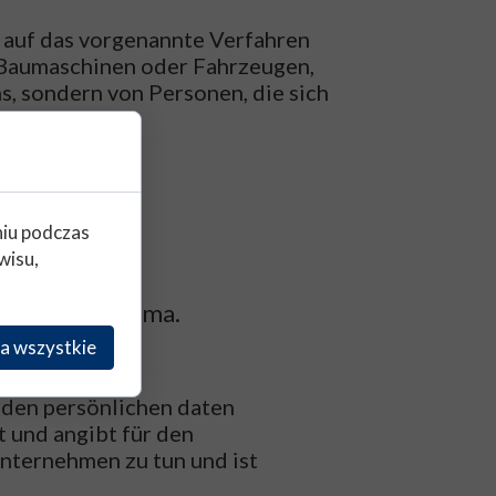
 auf das vorgenannte Verfahren
 Baumaschinen oder Fahrzeugen,
, sondern von Personen, die sich
niu podczas
wisu,
zu unserer Firma.
a wszystkie
 den persönlichen daten
 und angibt für den
nternehmen zu tun und ist