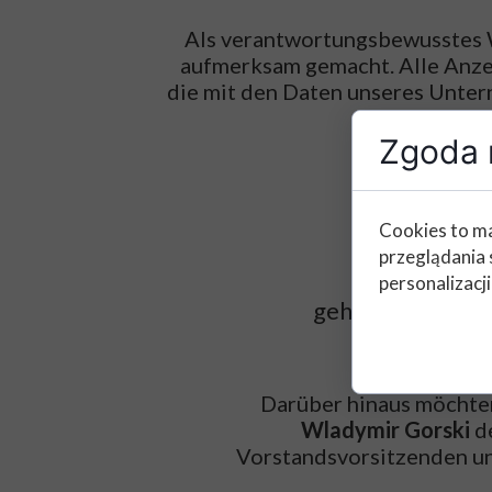
Als verantwortungsbewusstes W
aufmerksam gemacht. Alle Anze
die mit den Daten unseres Unter
Zgoda n
Cookies to ma
przeglądania 
personalizacji
gehören
NICHT
Darüber hinaus möchten
Wladymir Gorski
de
Vorstandsvorsitzenden un